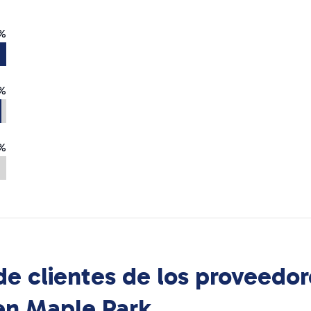
%
%
%
e clientes de los proveedor
 en
Maple Park