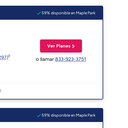
59% disponible en Maple Park
Ver Planes
◊
1297)
o llamar
833-923-3751
.
59% disponible en Maple Park