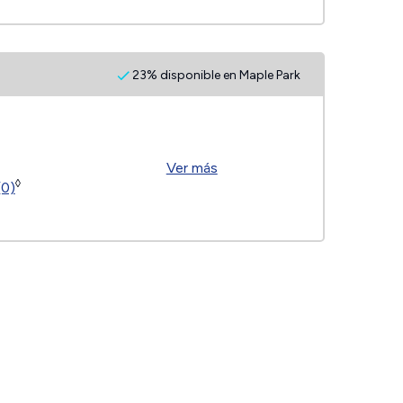
23% disponible en Maple Park
Ver más
◊
(0)