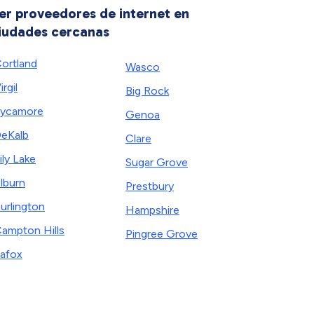
er proveedores de internet en
iudades cercanas
ortland
Wasco
irgil
Big Rock
ycamore
Genoa
eKalb
Clare
ily Lake
Sugar Grove
lburn
Prestbury
urlington
Hampshire
ampton Hills
Pingree Grove
afox