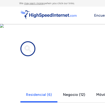
We
may earn money
when you click our links.
Encue
Compañías de Internet en
Maple Park,
Residencial (6)
Negocio (12)
Móvil