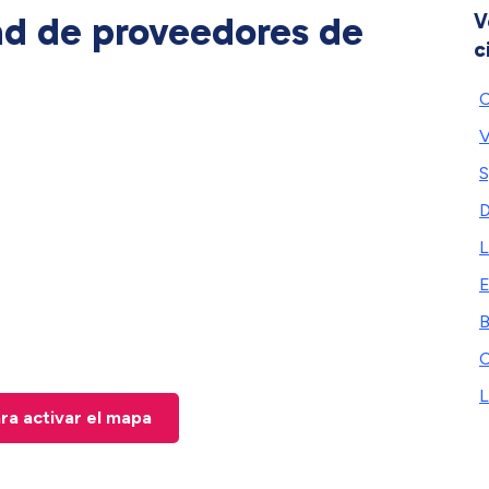
ad de proveedores de
V
c
C
V
S
D
L
E
B
C
L
ara activar el mapa