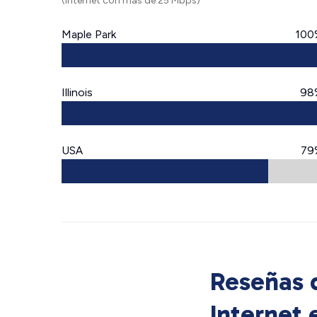
(Internet con más de 25 Mbps)
Maple Park
100
Illinois
98
USA
79
Reseñas d
Internet