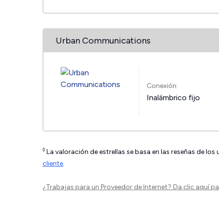
Urban Communications
Conexión:
Inalámbrico fijo
◊
La valoración de estrellas se basa en las reseñas de los
cliente
.
¿Trabajas para un Proveedor de Internet?
Da clic aquí
par