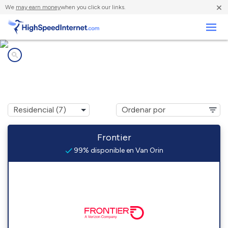
×
We
may earn money
when you click our links.
Negocios
Compañías de Internet en
Van Orin, IL
Frontier
99% disponible en Van Orin