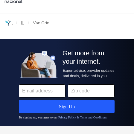
nacional.
›
›
IL
Van Orin