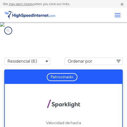
×
We
may earn money
when you click our links.
Negocios
Compañías de Internet en
Harmony, IN
Patrocinado
Velocidad de hasta