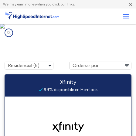
×
We
may earn money
when you click our links.
Negocios
Compañías de Internet en
Hemlock, IN
Xfinity
99% disponible en Hemlock