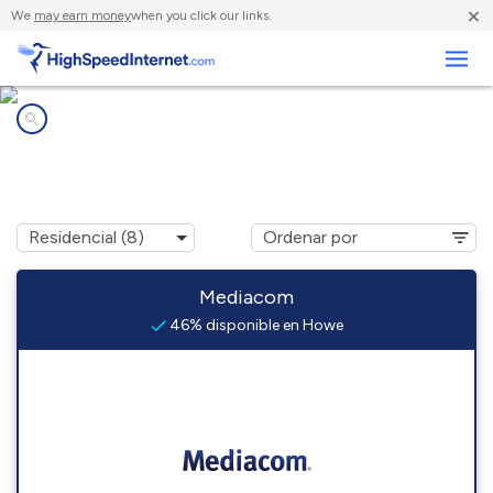
×
We
may earn money
when you click our links.
Negocios
Compañías de Internet en
Howe, IN
Mediacom
46% disponible en Howe