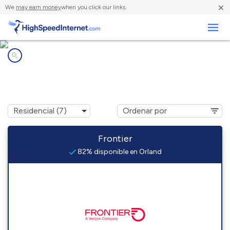
×
We
may earn money
when you click our links.
Negocios
Compañías de Internet en
Orland, IN
Frontier
82% disponible en Orland