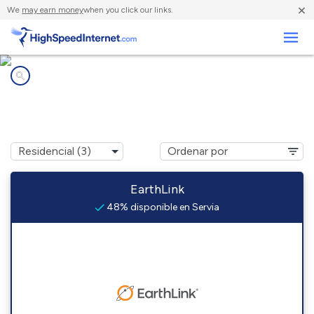
×
We
may earn money
when you click our links.
Negocios
Compañías de Internet en
Servia, IN
EarthLink
48% disponible en Servia