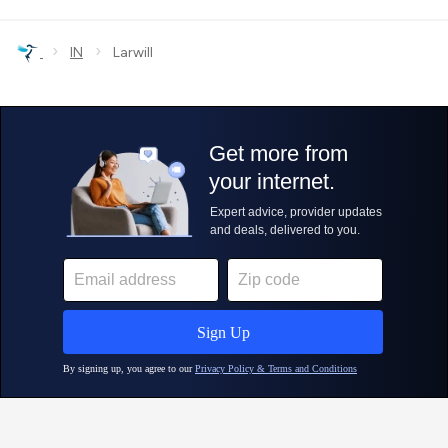
›
›
IN
Larwill