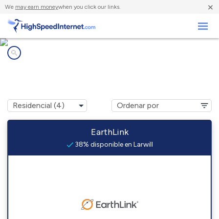
×
We
may earn money
when you click our links.
Negocios
Compañías de Internet en
Larwill, IN
EarthLink
38% disponible en Larwill