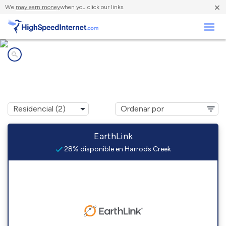
×
We
may earn money
when you click our links.
Negocios
Compañías de Internet en
Harrods Creek, KY
EarthLink
28% disponible en Harrods Creek