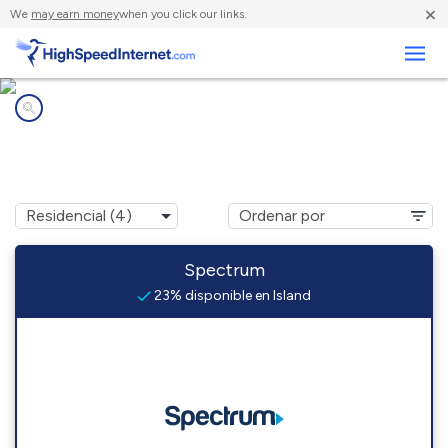
×
We
may earn money
when you click our links.
Negocios
Compañías de Internet en
Island, KY
Spectrum
23% disponible en Island