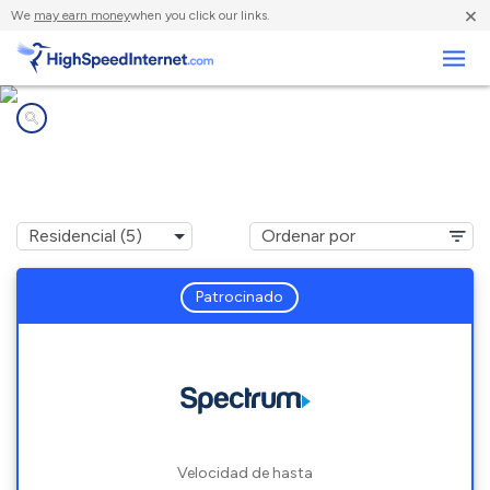
×
We
may earn money
when you click our links.
Negocios
Compañías de Internet en
Washington, KY
Patrocinado
Velocidad de hasta