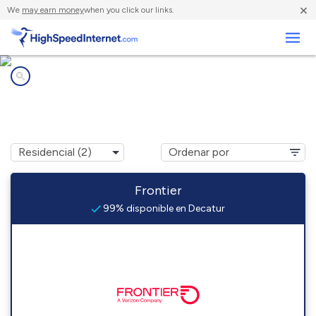
×
We
may earn money
when you click our links.
Negocios
Compañías de Internet en
Decatur, OH
Frontier
99% disponible en Decatur