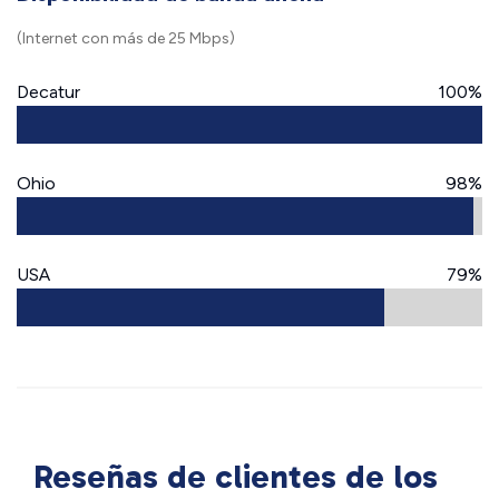
(Internet con más de 25 Mbps)
Decatur
100%
Ohio
98%
USA
79%
Reseñas de clientes de los