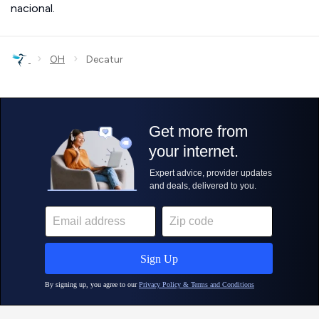
nacional.
›
›
OH
Decatur