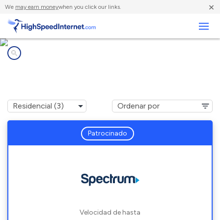
×
We
may earn money
when you click our links.
Negocios
Compañías de Internet en
Sardinia, OH
Patrocinado
Velocidad de hasta