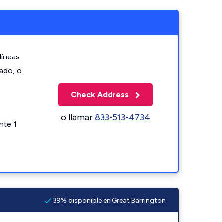
líneas
zado, o
Check Address
o llamar
833-513-4734
nte 1
39% disponible en Great Barrington