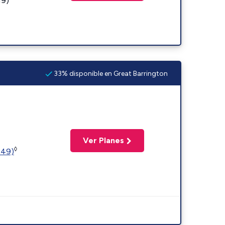
19)
33% disponible en Great Barrington
Ver Planes
◊
449)