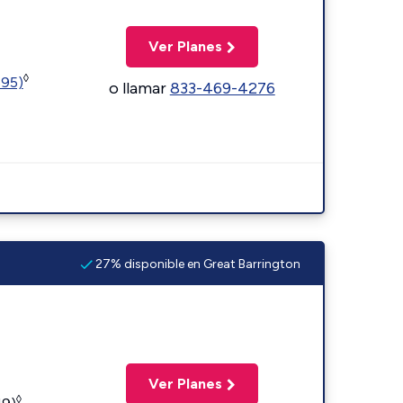
Ver Planes
◊
595)
o llamar
833-469-4276
27% disponible en Great Barrington
Ver Planes
◊