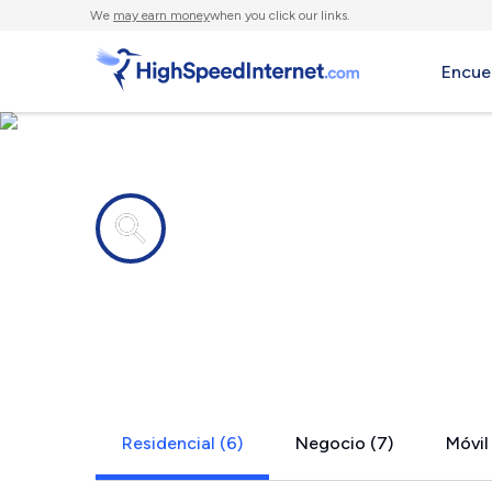
We
may earn money
when you click our links.
Encue
Compañías de Internet en
Great Barr
Residencial (6)
Negocio (7)
Móvil 