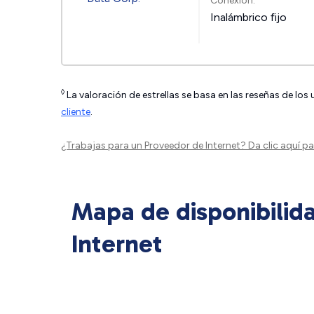
Conexión:
Inalámbrico fijo
◊
La valoración de estrellas se basa en las reseñas de los
cliente
.
¿Trabajas para un Proveedor de Internet?
Da clic aquí
par
Mapa de disponibilid
Internet