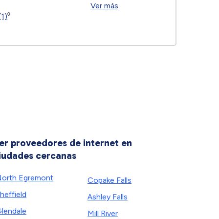
Ver más
◊
(1)
er proveedores de internet en
iudades cercanas
orth Egremont
Copake Falls
heffield
Ashley Falls
lendale
Mill River