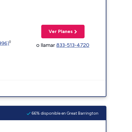
Ver Planes
◊
5996)
o llamar
833-513-4720
66% disponible en Great Barrington