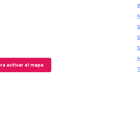
W
N
S
S
S
M
ara activar el mapa
T