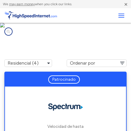
×
We
may earn money
when you click our links.
Negocios
Compañías de Internet en
Tyringham, MA
Patrocinado
Velocidad de hasta