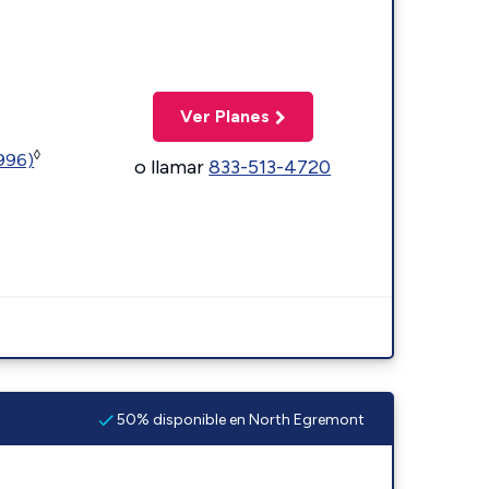
Ver Planes
◊
5996)
o llamar
833-513-4720
50% disponible en North Egremont