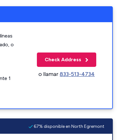
líneas
zado, o
Check Address
o llamar
833-513-4734
nte 1
67% disponible en North Egremont