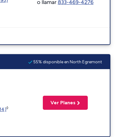
595)
o llamar
833-469-4276
55% disponible en North Egremont
Ver Planes
◊
14)