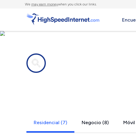
We
may earn money
when you click our links.
Encue
Compañías de Internet en
North Egre
Residencial (7)
Negocio (8)
Móvil 