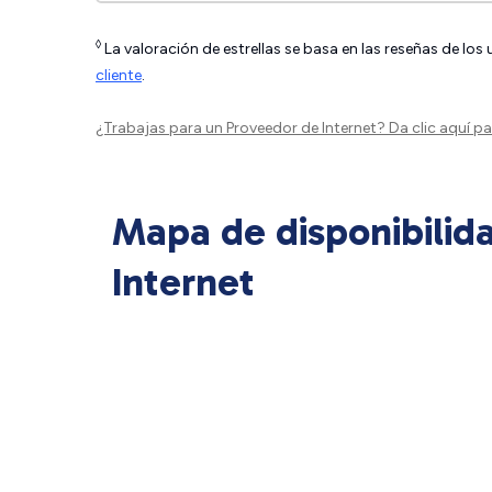
◊
La valoración de estrellas se basa en las reseñas de los
cliente
.
¿Trabajas para un Proveedor de Internet?
Da clic aquí
par
Mapa de disponibilid
Internet