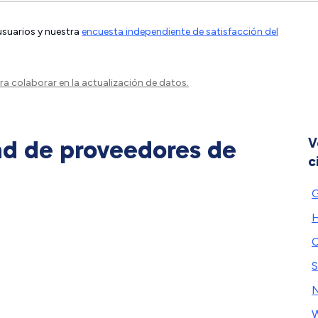
 usuarios y nuestra
encuesta independiente de satisfacción del
a colaborar en la actualización de datos.
ad de proveedores de
V
c
G
H
C
S
N
W