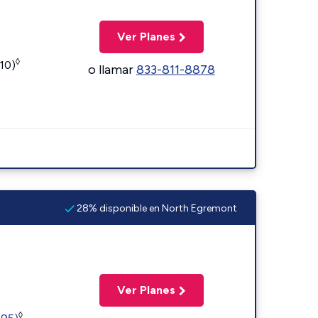
Ver Planes
◊
110)
o llamar
833-811-8878
28% disponible en North Egremont
Ver Planes
◊