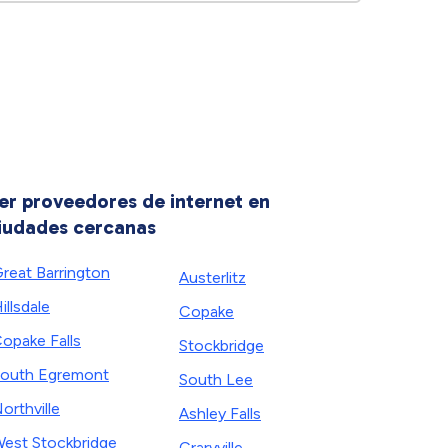
er proveedores de internet en
iudades cercanas
reat Barrington
Austerlitz
illsdale
Copake
opake Falls
Stockbridge
outh Egremont
South Lee
orthville
Ashley Falls
est Stockbridge
Craryville