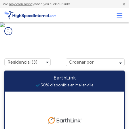
×
We
may earn money
when you click our links.
Negocios
Compañías de Internet en
Mellenville, NY
EarthLink
50% disponible en Mellenville