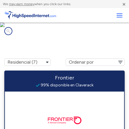
×
We
may earn money
when you click our links.
Negocios
Compañías de Internet en
Claverack, NY
Frontier
99% disponible en Claverack