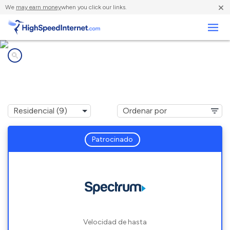
×
We
may earn money
when you click our links.
Negocios
Compañías de Internet en
Hollowville, NY
Patrocinado
Velocidad de hasta