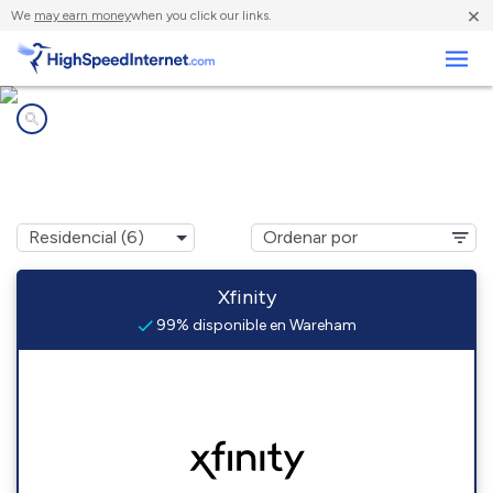
×
We
may earn money
when you click our links.
Negocios
Compañías de Internet en
Wareham, MA
Xfinity
99% disponible en Wareham