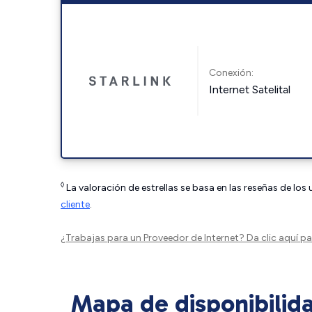
Conexión:
Internet Satelital
◊
La valoración de estrellas se basa en las reseñas de los
cliente
.
¿Trabajas para un Proveedor de Internet?
Da clic aquí
par
Mapa de disponibilid