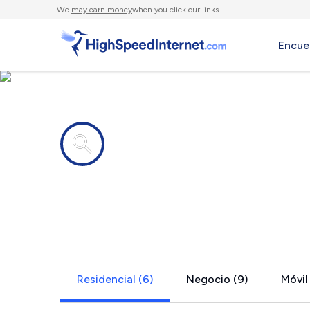
We
may earn money
when you click our links.
Encue
Compañías de Internet en
Westford, 
Residencial (6)
Negocio (9)
Móvil 