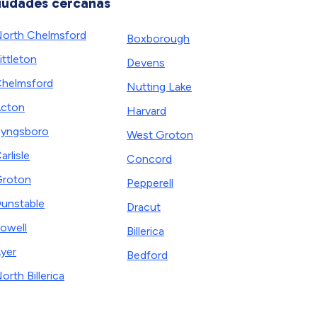
iudades cercanas
orth Chelmsford
Boxborough
ittleton
Devens
helmsford
Nutting Lake
cton
Harvard
yngsboro
West Groton
arlisle
Concord
roton
Pepperell
unstable
Dracut
owell
Billerica
yer
Bedford
orth Billerica