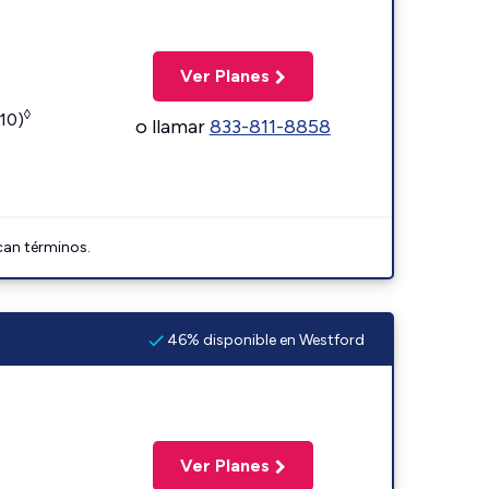
Ver Planes
◊
110)
o llamar
833-811-8858
can términos.
46% disponible en Westford
Ver Planes