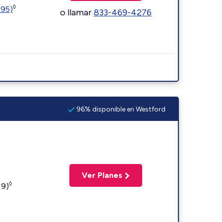
◊
595)
o llamar
833-469-4276
96% disponible en Westford
Ver Planes
◊
19)