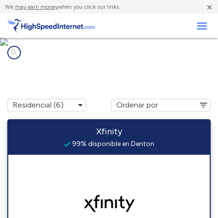
×
We
may earn money
when you click our links.
Negocios
Compañías de Internet en
Denton, MD
Xfinity
99% disponible en Denton