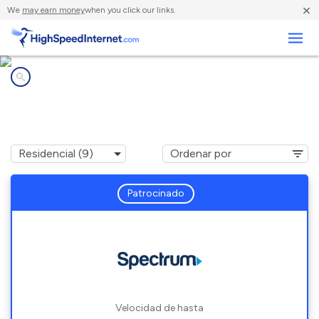
×
We
may earn money
when you click our links.
Negocios
Compañías de Internet en
Medway, ME
Patrocinado
Velocidad de hasta