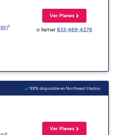
Ver Planes
◊
595)
o llamar
833-469-4276
99% disponible en Northeast Harbor
Ver Planes
◊