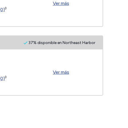
Ver más
◊
(0)
37% disponible en Northeast Harbor
Ver más
◊
(0)