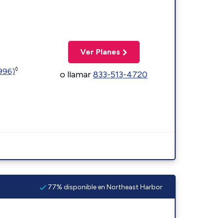
Ver Planes
◊
5996)
o llamar
833-513-4720
77% disponible en Northeast Harbor