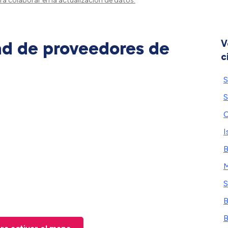
a colaborar en la actualización de datos.
ad de proveedores de
V
c
S
S
C
I
B
M
S
B
B