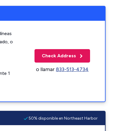
líneas
zado, o
Check Address
o llamar
833-513-4734
nte 1
50% disponible en Northeast Harbor