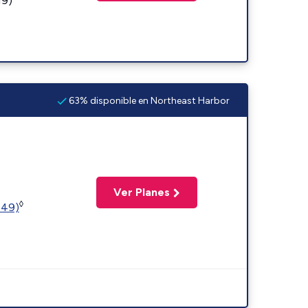
19)
63% disponible en Northeast Harbor
Ver Planes
◊
449)