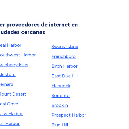
er proveedores de internet en
iudades cercanas
eal Harbor
Swans Island
outhwest Harbor
Frenchboro
ranberry Isles
Birch Harbor
slesford
East Blue Hill
ernard
Hancock
ount Desert
Sorrento
eal Cove
Brooklin
ass Harbor
Prospect Harbor
ar Harbor
Blue Hill