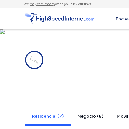
We
may earn money
when you click our links.
Encue
Compañías de Internet en
Northeast 
Residencial (7)
Negocio (8)
Móvil 