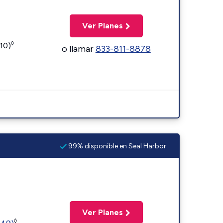
Ver Planes
◊
110)
o llamar
833-811-8878
99% disponible en Seal Harbor
Ver Planes
◊