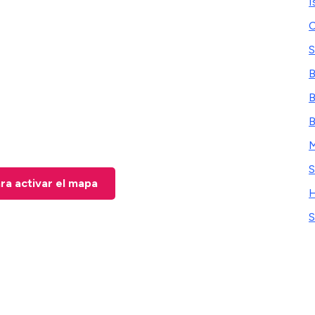
I
C
S
B
B
B
M
S
ara activar el mapa
H
S