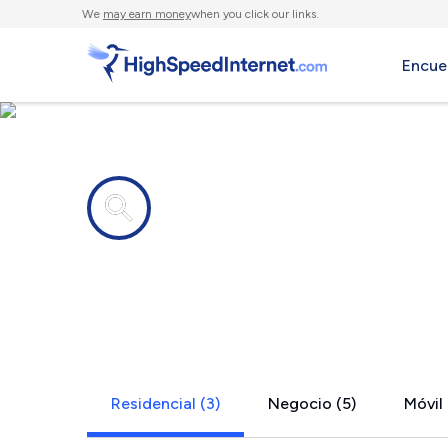
We
may earn money
when you click our links.
Encue
Compañías de Internet en
Seal Harbor
Residencial (3)
Negocio (5)
Móvil 