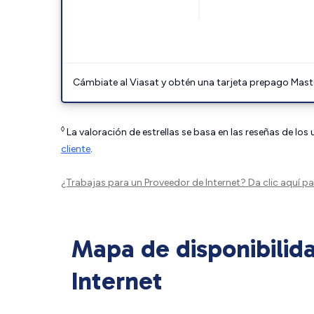
Cámbiate al Viasat y obtén una tarjeta prepago Mast
◊
La valoración de estrellas se basa en las reseñas de los
cliente
.
¿Trabajas para un Proveedor de Internet?
Da clic aquí
par
Mapa de disponibilid
Internet