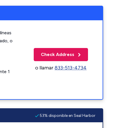
líneas
zado, o
Check Address
o llamar
833-513-4734
nte 1
53% disponible en Seal Harbor