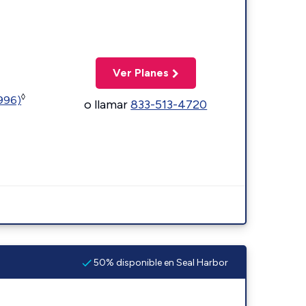
Ver Planes
◊
5996)
o llamar
833-513-4720
50% disponible en Seal Harbor