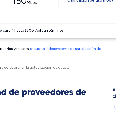
150
Calificación de usuarios (
Mbps
ercard™ hasta $300. Aplican términos.
 usuarios y nuestra
encuesta independiente de satisfacción del
a colaborar en la actualización de datos.
ad de proveedores de
V
c
N