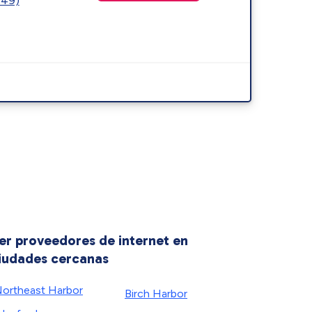
449)
er proveedores de internet en
iudades cercanas
ortheast Harbor
Birch Harbor