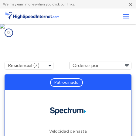
×
We
may earn money
when you click our links.
Negocios
Compañías de Internet en
Surry, ME
Patrocinado
Velocidad de hasta