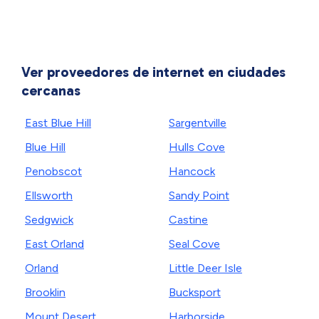
Ver proveedores de internet en ciudades
cercanas
East Blue Hill
Sargentville
Blue Hill
Hulls Cove
Penobscot
Hancock
Ellsworth
Sandy Point
Sedgwick
Castine
East Orland
Seal Cove
Orland
Little Deer Isle
Brooklin
Bucksport
Mount Desert
Harborside