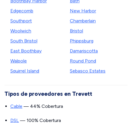
Boothbay Harbor
Bath
Edgecomb
New Harbor
Southport
Chamberlain
Woolwich
Bristol
South Bristol
Phippsburg
East Boothbay
Damariscotta
Walpole
Round Pond
Squirrel Island
Sebasco Estates
Tipos de proveedores en Trevett
Cable
— 44% Cobertura
DSL
— 100% Cobertura