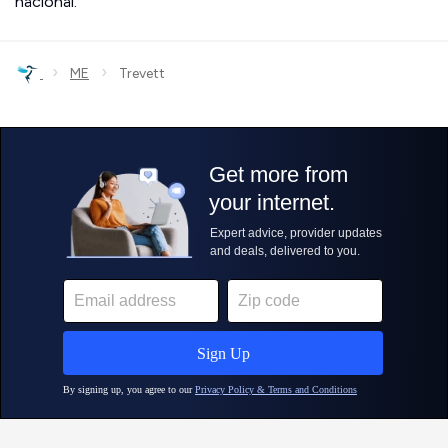
nacional.
›
›
ME
Trevett