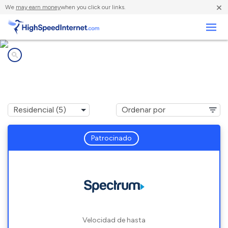
×
We
may earn money
when you click our links.
Negocios
Compañías de Internet en
Trevett, ME
Patrocinado
Velocidad de hasta