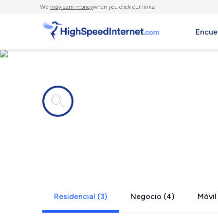
We
may earn money
when you click our links.
Encue
Compañías de Internet en
West Rockp
Residencial (3)
Negocio (4)
Móvil 