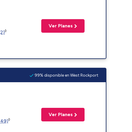
Ver Planes
◊
(2)
99% disponible en West Rockport
Ver Planes
◊
449)