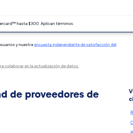
ercard™ hasta $300. Aplican términos.
 usuarios y nuestra
encuesta independiente de satisfacción del
a colaborar en la actualización de datos.
ad de proveedores de
V
c
R
R