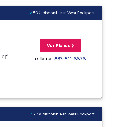
50% disponible en West Rockport
Ver Planes
◊
110)
o llamar
833-811-8878
27% disponible en West Rockport