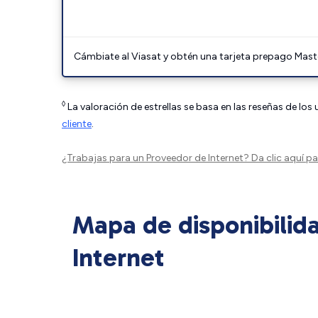
Cámbiate al Viasat y obtén una tarjeta prepago Mast
◊
La valoración de estrellas se basa en las reseñas de los
cliente
.
¿Trabajas para un Proveedor de Internet?
Da clic aquí
par
Mapa de disponibilid
Internet