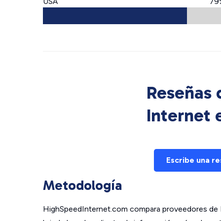
USA
79
Reseñas d
Internet
Escribe una r
Metodología
HighSpeedInternet.com compara proveedores de In