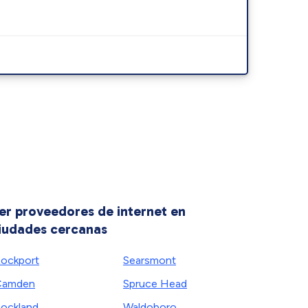
er proveedores de internet en
iudades cercanas
ockport
Searsmont
Camden
Spruce Head
ockland
Waldoboro