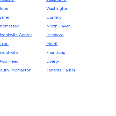
Hope
Washington
arren
Cushing
Thomaston
North Haven
incolnville Center
Islesboro
nion
Morrill
incolnville
Friendship
wls Head
Liberty
outh Thomaston
Tenants Harbor