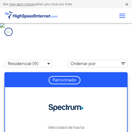
×
We
may earn money
when you click our links.
Negocios
Compañías de Internet en
South Thomaston, ME
Patrocinado
Velocidad de hasta