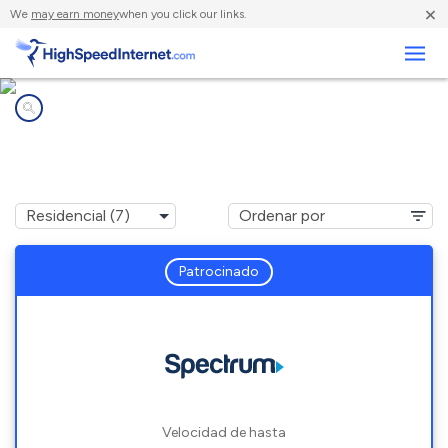
×
We
may earn money
when you click our links.
Negocios
Compañías de Internet en
Cedar, MI
Patrocinado
Velocidad de hasta