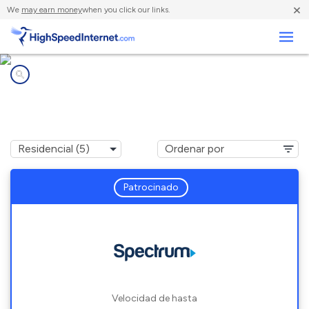
×
We
may earn money
when you click our links.
Negocios
Compañías de Internet en
Gwinn, MI
Patrocinado
Velocidad de hasta