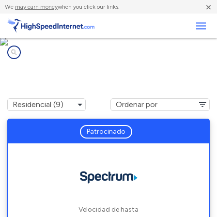
×
We
may earn money
when you click our links.
Negocios
Compañías de Internet en
Kincheloe, MI
Patrocinado
Velocidad de hasta