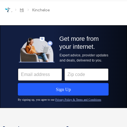
›
›
MI
Kincheloe