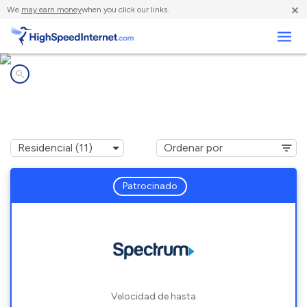
×
We
may earn money
when you click our links.
Negocios
Compañías de Internet en
Mohawk, MI
Patrocinado
Velocidad de hasta