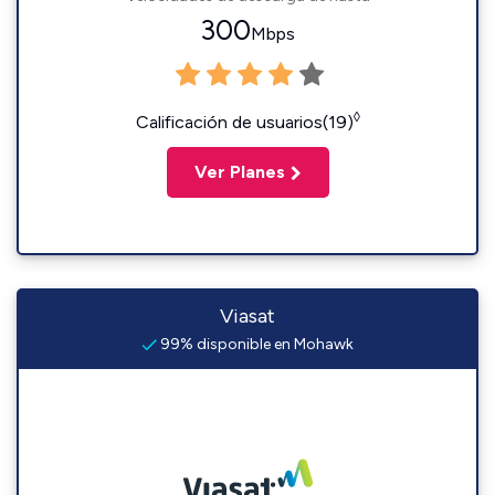
300
Mbps
◊
Calificación de usuarios(19)
Ver Planes
Viasat
99% disponible en Mohawk