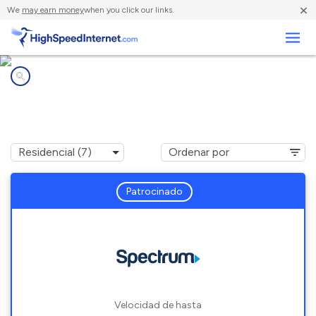
×
We
may earn money
when you click our links.
Negocios
Compañías de Internet en
Newberry, MI
Patrocinado
Velocidad de hasta