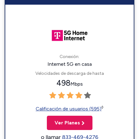
Conexión:
Internet 5G en casa
Velocidades de descarga de hasta
498
Mbps
◊
Calificación de usuarios (595)
Ver Planes
o llamar
833-469-4276