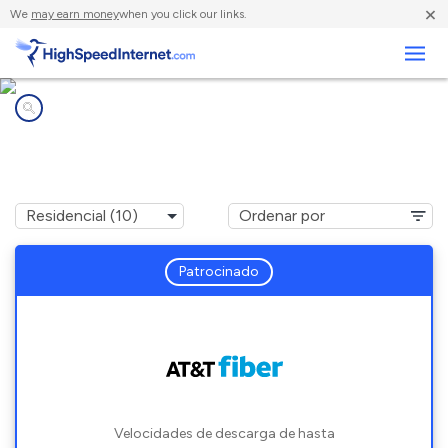
×
We
may earn money
when you click our links.
Negocios
Compañías de Internet en
Germfask, MI
Patrocinado
Velocidades de descarga de hasta