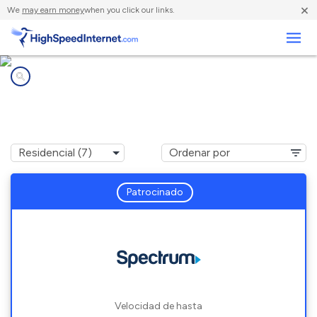
×
We
may earn money
when you click our links.
Negocios
Compañías de Internet en
Presque Isle, MI
Patrocinado
Velocidad de hasta