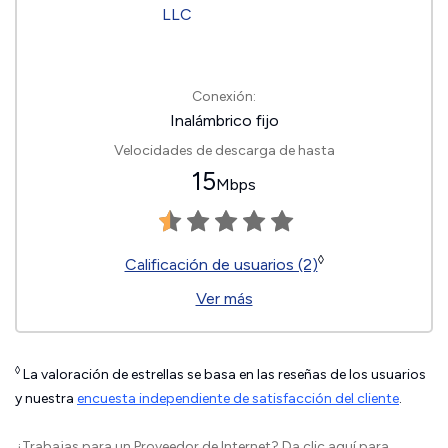
Conexión:
Inalámbrico fijo
Velocidades de descarga de hasta
15
Mbps
◊
Calificación de usuarios (2)
Ver más
◊
La valoración de estrellas se basa en las reseñas de los usuarios
y nuestra
encuesta independiente de satisfacción del cliente
.
¿Trabajas para un Proveedor de Internet?
Da clic aquí
para