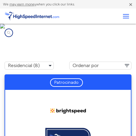
×
We
may earn money
when you click our links.
Negocios
Compañías de Internet en
Blue Eye, MO
Patrocinado