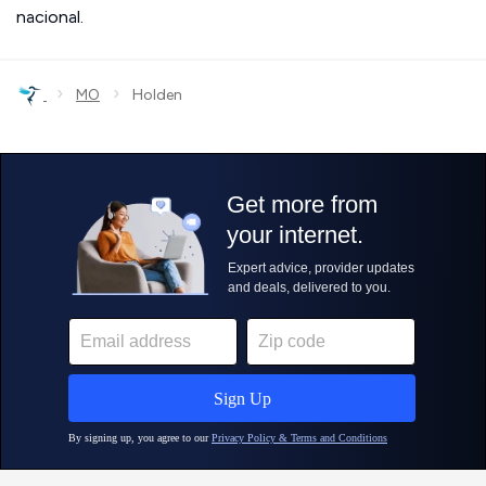
nacional.
›
›
MO
Holden