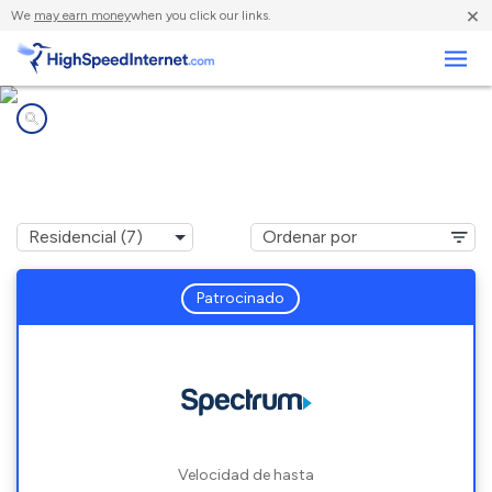
×
We
may earn money
when you click our links.
Negocios
Compañías de Internet en
Holden, MO
Patrocinado
Velocidad de hasta