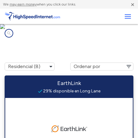
×
We
may earn money
when you click our links.
Negocios
Compañías de Internet en
Long Lane, MO
EarthLink
29% disponible en Long Lane