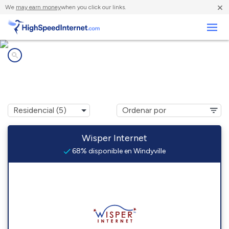
×
We
may earn money
when you click our links.
Negocios
Compañías de Internet en
Windyville, MO
Wisper Internet
68% disponible en Windyville