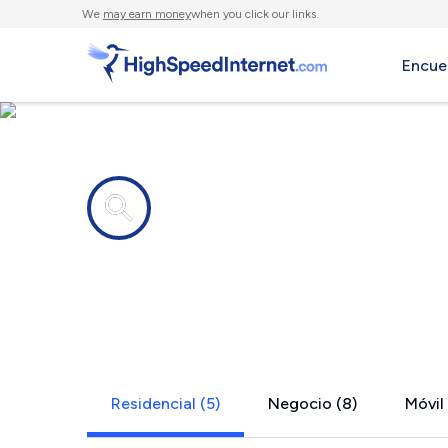
We
may earn money
when you click our links.
Encue
Compañías de Internet en
Yukon, MO
Residencial (5)
Negocio (8)
Móvil 