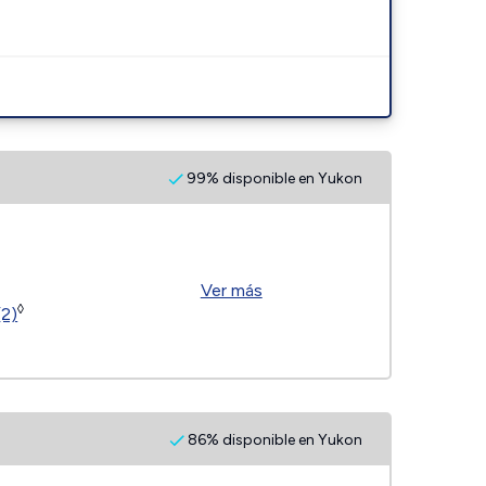
99% disponible en Yukon
Ver más
◊
(2)
86% disponible en Yukon