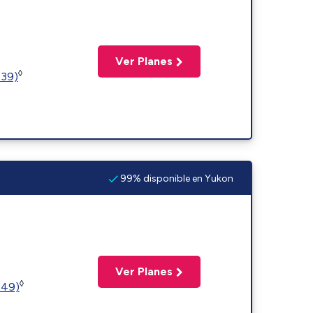
Ver Planes
◊
239)
99% disponible en Yukon
Ver Planes
◊
449)