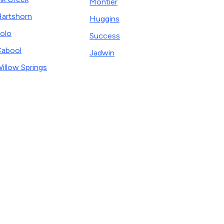
Montier
artshorn
Huggins
olo
Success
abool
Jadwin
illow Springs