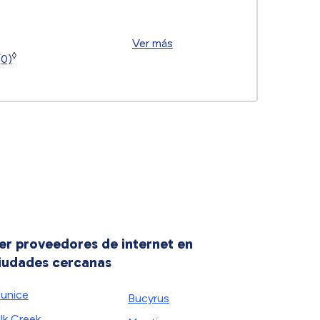
Ver más
◊
(0)
er proveedores de internet en
iudades cercanas
unice
Bucyrus
lk Creek