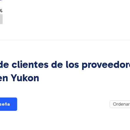
%
e clientes de los proveedor
 en
Yukon
eseña