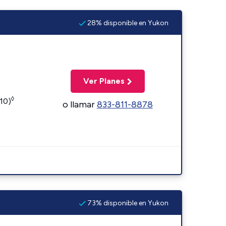
28% disponible en Yukon
Ver Planes
◊
110)
o llamar
833-811-8878
73% disponible en Yukon