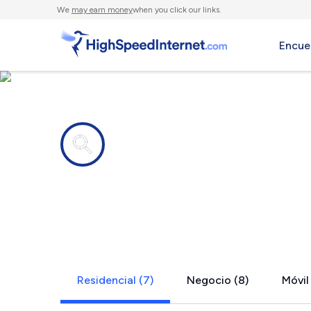
We
may earn money
when you click our links.
Encue
Compañías de Internet en
Micaville, 
Residencial (7)
Negocio (8)
Móvil 