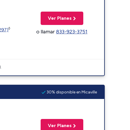
Ver Planes
◊
1297)
o llamar
833-923-3751
.
30% disponible en Micaville
Ver Planes