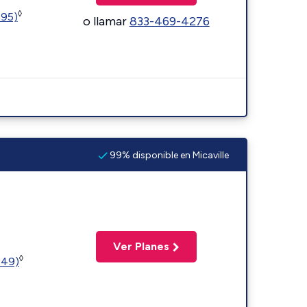
◊
595)
o llamar
833-469-4276
99% disponible en Micaville
Ver Planes
◊
449)