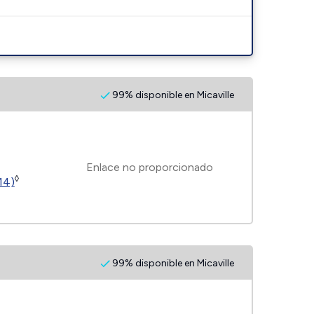
99% disponible en Micaville
Enlace no proporcionado
◊
14)
99% disponible en Micaville