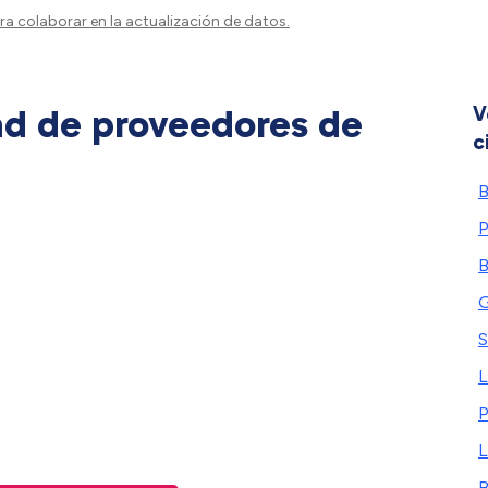
a colaborar en la actualización de datos.
ad de proveedores de
V
c
B
P
B
G
S
L
P
L
B