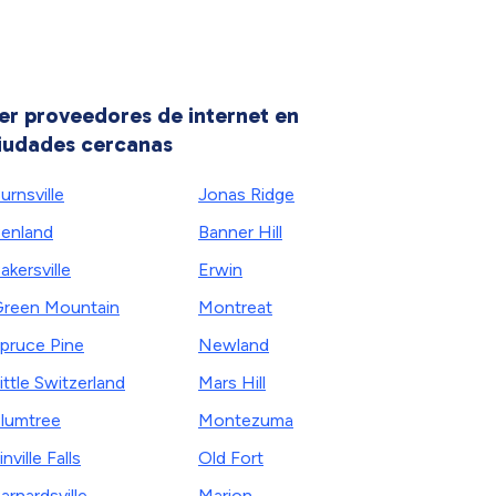
er proveedores de internet en
iudades cercanas
urnsville
Jonas Ridge
enland
Banner Hill
akersville
Erwin
reen Mountain
Montreat
pruce Pine
Newland
ittle Switzerland
Mars Hill
lumtree
Montezuma
inville Falls
Old Fort
arnardsville
Marion