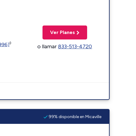
Ver Planes
◊
5996)
o llamar
833-513-4720
99% disponible en Micaville