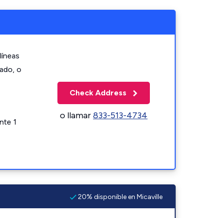
líneas
zado, o
Check Address
o llamar
833-513-4734
nte 1
20% disponible en Micaville