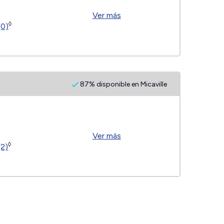
Ver más
◊
(0)
87% disponible en Micaville
Ver más
◊
(2)