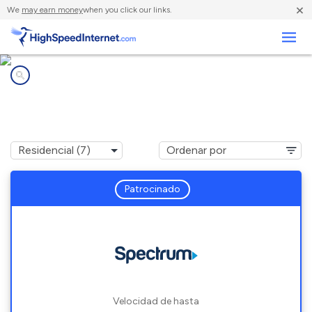
×
We
may earn money
when you click our links.
Negocios
Compañías de Internet en
Mirror Lake, NH
Patrocinado
Velocidad de hasta