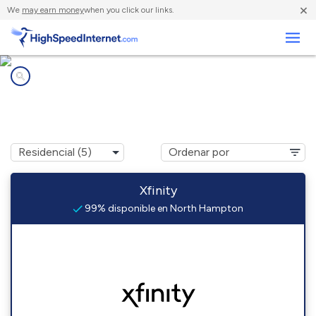
×
We
may earn money
when you click our links.
Negocios
Compañías de Internet en
North Hampton, NH
Xfinity
99% disponible en North Hampton