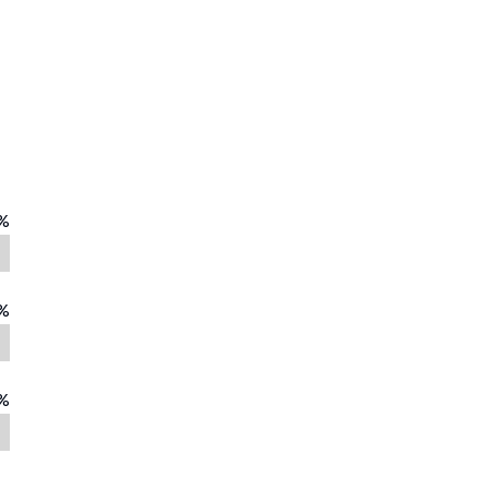
%
%
%