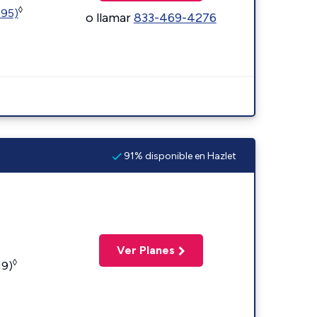
◊
595)
o llamar
833-469-4276
91% disponible en Hazlet
Ver Planes
◊
19)