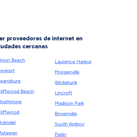
er proveedores de internet en
iudades cercanas
nion Beach
Laurence Harbor
eyport
Morganville
eansburg
Wickatunk
liffwood Beach
Lincroft
trathmore
Madison Park
liffwood
Brownville
olmdel
South Amboy
Matawan
Parlin