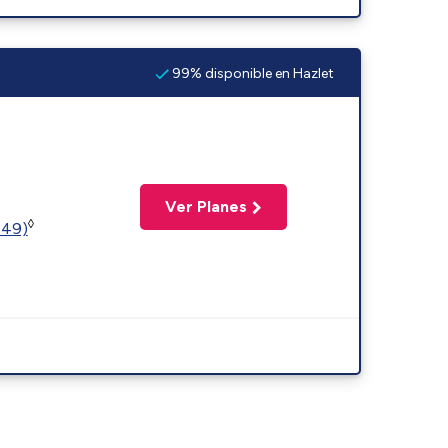
99% disponible en Hazlet
Ver Planes
◊
449)