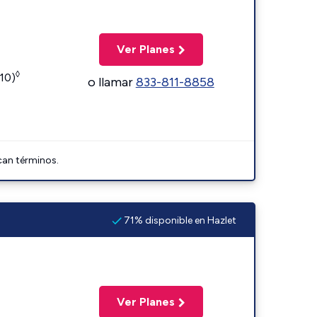
Ver Planes
◊
110)
o llamar
833-811-8858
can términos.
71% disponible en Hazlet
Ver Planes