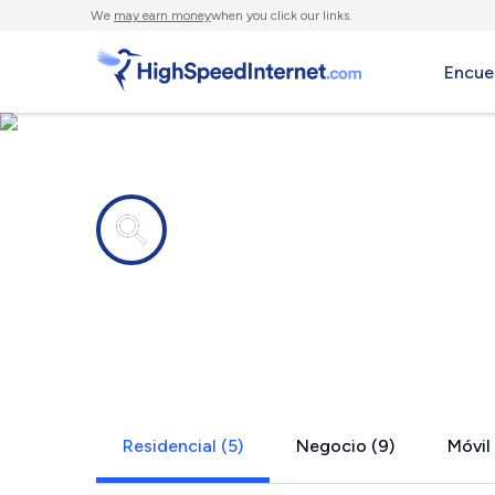
We
may earn money
when you click our links.
Encue
Compañías de Internet en
Hazlet, NJ
Residencial (5)
Negocio (9)
Móvil 