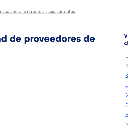
a colaborar en la actualización de datos.
ad de proveedores de
V
c
U
K
K
C
S
C
H