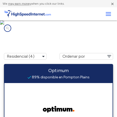
×
We
may earn money
when you click our links.
Negocios
Compañías de Internet en
Pompton Plains, NJ
Optimum
89% disponible en Pompton Plains