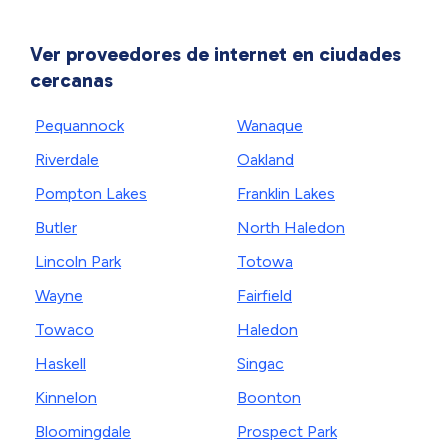
Ver proveedores de internet en ciudades
cercanas
Pequannock
Wanaque
Riverdale
Oakland
Pompton Lakes
Franklin Lakes
Butler
North Haledon
Lincoln Park
Totowa
Wayne
Fairfield
Towaco
Haledon
Haskell
Singac
Kinnelon
Boonton
Bloomingdale
Prospect Park