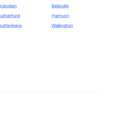
Hoboken
Belleville
utherford
Harrison
uttenberg
Wallington