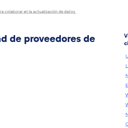
a colaborar en la actualización de datos.
ad de proveedores de
V
c
U
L
N
E
W
N
C