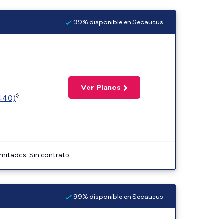
99% disponible en Secaucus
Ver Planes
◊
2440)
imitados. Sin contrato.
99% disponible en Secaucus