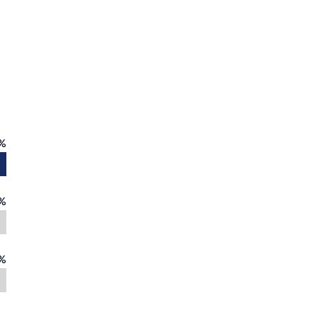
%
%
%