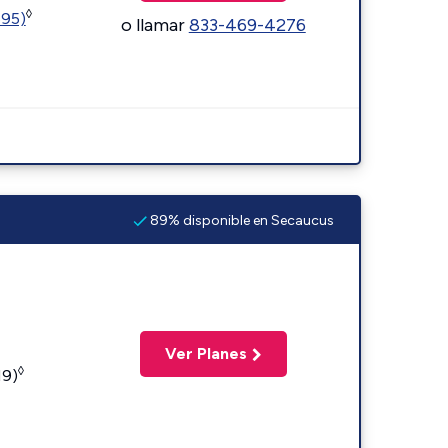
◊
595)
o llamar
833-469-4276
89% disponible en Secaucus
Ver Planes
◊
19)