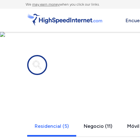
We
may earn money
when you click our links.
Encue
Compañías de Internet en
Secaucus, 
Residencial (5)
Negocio (11)
Móvil