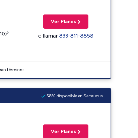
Ver Planes
◊
110)
o llamar
833-811-8858
can términos.
58% disponible en Secaucus
Ver Planes