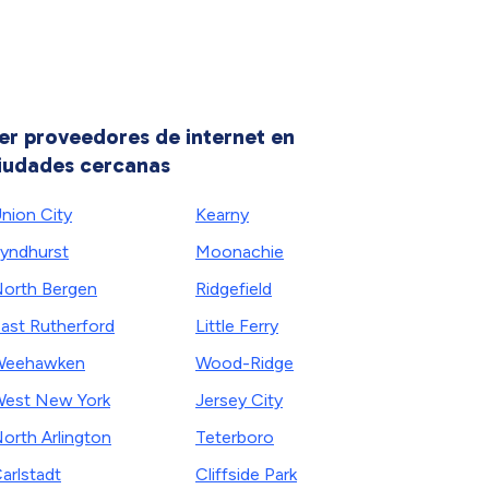
er proveedores de internet en
iudades cercanas
nion City
Kearny
yndhurst
Moonachie
orth Bergen
Ridgefield
ast Rutherford
Little Ferry
Weehawken
Wood-Ridge
est New York
Jersey City
orth Arlington
Teterboro
arlstadt
Cliffside Park