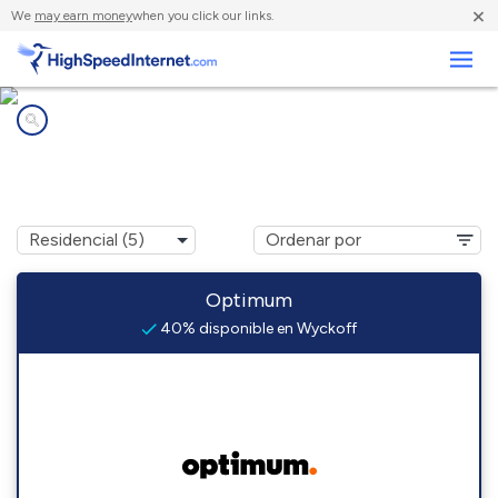
×
We
may earn money
when you click our links.
Negocios
Compañías de Internet en
Wyckoff, NJ
Optimum
40% disponible en Wyckoff