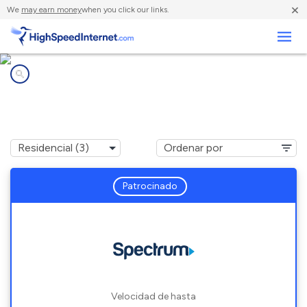
×
We
may earn money
when you click our links.
Negocios
Compañías de Internet en
Ancramdale, NY
Patrocinado
Velocidad de hasta