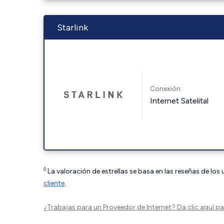
Starlink
Conexión:
Internet Satelital
◊
La valoración de estrellas se basa en las reseñas de los
cliente
.
¿Trabajas para un Proveedor de Internet?
Da clic aquí
par