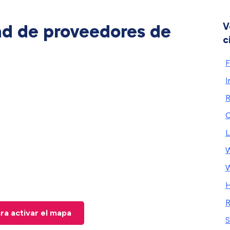
ad de proveedores de
V
c
F
R
C
L
H
R
ara activar el mapa
S