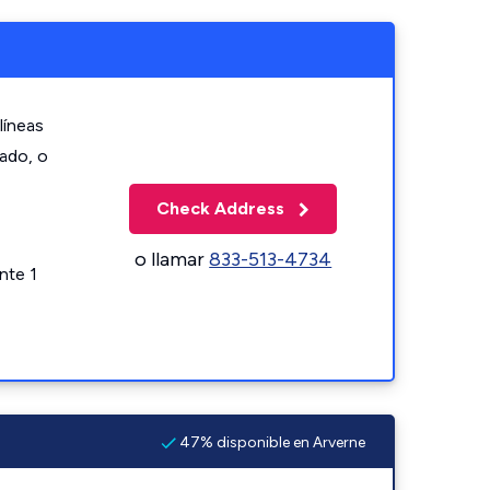
líneas
zado, o
Check Address
o llamar
833-513-4734
nte 1
47% disponible en Arverne