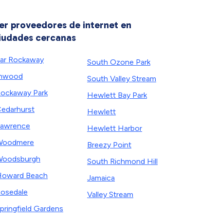
er proveedores de internet en
iudades cercanas
ar Rockaway
South Ozone Park
Inwood
South Valley Stream
ockaway Park
Hewlett Bay Park
edarhurst
Hewlett
awrence
Hewlett Harbor
Woodmere
Breezy Point
Woodsburgh
South Richmond Hill
oward Beach
Jamaica
osedale
Valley Stream
pringfield Gardens