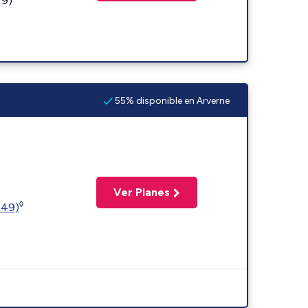
19)
55% disponible en Arverne
Ver Planes
◊
449)