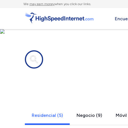
We
may earn money
when you click our links.
Encue
Compañías de Internet en
Arverne, N
Residencial (5)
Negocio (9)
Móvil 