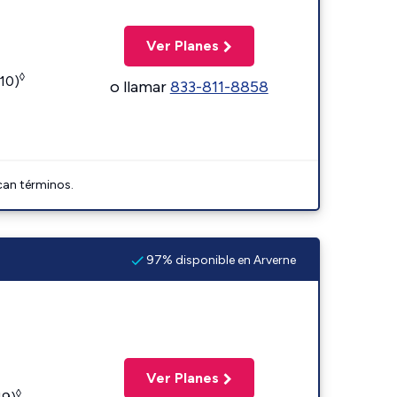
Ver Planes
◊
110)
o llamar
833-811-8858
can términos.
97% disponible en Arverne
Ver Planes
◊