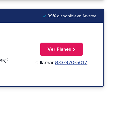
99% disponible en Arverne
Ver Planes
◊
185)
o llamar
833-970-5017